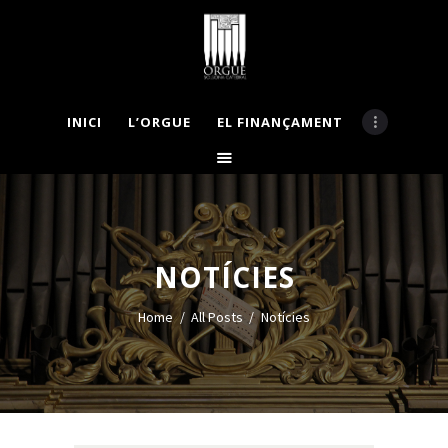
INICI
L’ORGUE
EL FINANÇAMENT
INICI
L’ORGUE
EL FINANÇAMENT
APADRINA
LA COMISSIÓ
NOTÍCIES
BASES CONCURS
MECENES
Home
All Posts
Notícies
NOTÍCIES
GALERIA
CONTACTE
VISITES GUIADES