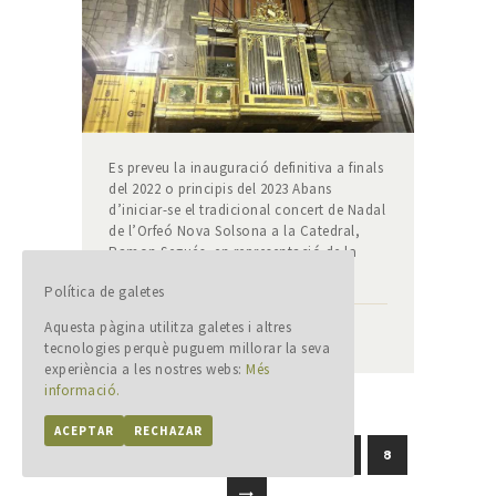
Es preveu la inauguració definitiva a finals
del 2022 o principis del 2023 Abans
d’iniciar-se el tradicional concert de Nadal
de l’Orfeó Nova Solsona a la Catedral,
Ramon Segués, en representació de la
Comissió de…
Política de galetes
ADMINORGUE
Aquesta pàgina utilitza galetes i altres
tecnologies perquè puguem millorar la seva
READ MORE
experiència a les nostres webs:
Més
informació.
ACEPTAR
RECHAZAR
NAVEGACIÓ
PAGE
1
PAGE
2
PAGE
3
PAGE
4
…
PAGE
8
D'ENTRADES
>