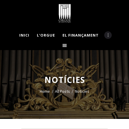
INICI
L’ORGUE
EL FINANÇAMENT
INICI
L’ORGUE
EL FINANÇAMENT
APADRINA
LA COMISSIÓ
NOTÍCIES
BASES CONCURS
MECENES
Home
All Posts
Notícies
NOTÍCIES
GALERIA
CONTACTE
VISITES GUIADES