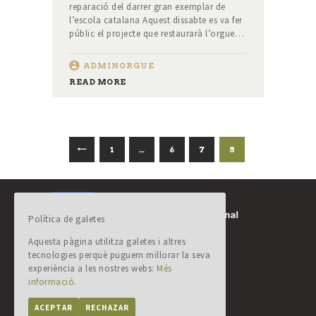
reparació del darrer gran exemplar de
l’escola catalana Aquest dissabte es va fer
públic el projecte que restaurarà l’orgue…
ADMINORGUE
READ MORE
NAVEGACIÓ
<
PAGE
1
…
PAGE
6
PAGE
7
PAGE
8
D'ENTRADES
Política de galetes
Comissió orgue de Solsona
Plaça Palau, 1
Aquesta pàgina utilitza galetes i altres
25280 Solsona (Lleida)
tecnologies perquè puguem millorar la seva
orguesolsona@gmail.com
experiència a les nostres webs:
Més
informació.
AVÍS LEGAL
ACEPTAR
RECHAZAR
POLÍTICA DE PRIVACITAT