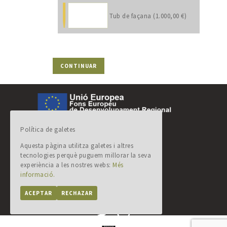
Tub de façana (1.000,00 €)
Comissió orgue de Solsona
Plaça Palau, 1
Política de galetes
25280 Solsona (Lleida)
Aquesta pàgina utilitza galetes i altres
orguesolsona@gmail.com
tecnologies perquè puguem millorar la seva
experiència a les nostres webs:
Més
AVÍS LEGAL
informació.
POLÍTICA DE PRIVACITAT
ACEPTAR
RECHAZAR
POLÍTICA DE COOKIES