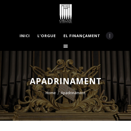
INICI
L’ORGUE
EL FINANÇAMENT
INICI
L’ORGUE
EL FINANÇAMENT
APADRINA
LA COMISSIÓ
APADRINAMENT
BASES CONCURS
MECENES
Home
Apadrinament
NOTÍCIES
GALERIA
CONTACTE
VISITES GUIADES