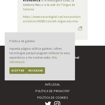
econòmica
a la Rellotgeria Ester, la
Gestoria Mas o a la
web de l’Orgue de
Solsona
https://www.naciodigital.cat/naciosolson
a/noticia/43280/concert-orgue-any-nou
Política de galetes
Aquesta pàgina utilitza galetes i altres
tecnologies perquè puguem millorar la seva
experiència a les nostres webs:
Més
informació.
Comissió orgue de Solsona
Plaça Palau, 1
ACEPTAR
RECHAZAR
25280 Solsona (Lleida)
orguesolsona@gmail.com
AVÍS LEGAL
POLÍTICA DE PRIVACITAT
POLÍTICA DE COOKIES