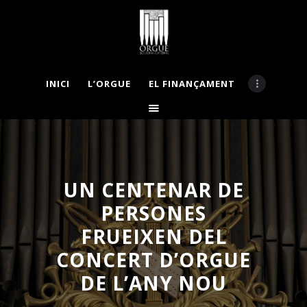
INICI
L’ORGUE
EL FINANÇAMENT
INICI
L’ORGUE
EL FINANÇAMENT
APADRINA
LA COMISSIÓ
UN CENTENAR DE
BASES CONCURS
PERSONES
MECENES
NOTÍCIES
FRUEIXEN DEL
GALERIA
CONCERT D’ORGUE
CONTACTE
DE L’ANY NOU
VISITES GUIADES