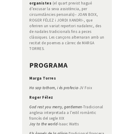
organistes
(el quart previst hagué
d’excusar la seva assistència, per
circumstàncies personals)– JOAN BOIX,
ROGER FÉLEZ i JORDI XANDRI-, que
oferiren un variat repertori nadalenc, des
de nadales tradicionals fins a peces
clàssiques. Les cançons alternaran amb un
recitat de poemes a càrrec de MARGA
TORRES.
PROGRAMA
Marga Torres
Ho sap tothom, i és profecia
-JV Foix
Roger Félez
God rest you merry, gentlemen
-Tradicional
anglesa interpretada a l’estil romàntic
francès del segle XIX
Joy to the world
-Isaac Watts
Els àngels de la glòria
-Tradicional francesa