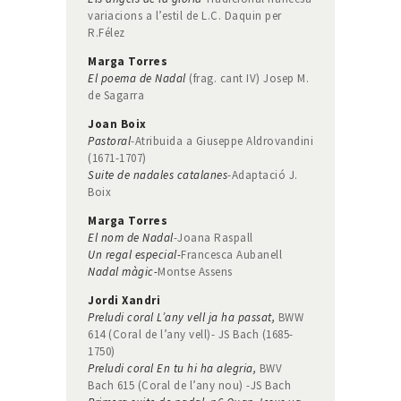
variacions a l’estil de L.C. Daquin per
R.Félez
Marga Torres
El poema de Nadal
(frag. cant IV) Josep M.
de Sagarra
Joan Boix
Pastoral
-Atribuida a Giuseppe Aldrovandini
(1671-1707)
Suite de nadales catalanes
-Adaptació J.
Boix
Marga Torres
El nom de Nadal
-Joana Raspall
Un regal especial-
Francesca Aubanell
Nadal màgic-
Montse Assens
Jordi Xandri
Preludi coral L’any vell ja ha passat,
BWW
614 (Coral de l’any vell)- JS Bach (1685-
1750)
Preludi coral En tu hi ha alegria,
BWV
Bach 615 (Coral de l’any nou) -JS Bach