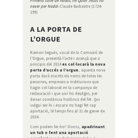
Primera suite de nadal, n6 Quan Jesus va
nexer per Nada
l-Claude Baibastre (1724-
199)
A LA PORTA DE
L’ORGUE
Ramon Segués, vocal de la Comissió de
l’Orgue, presentà l’acte i avançà que a
principis del 2024
es col·locarà la nova
porta d’accés a l’orgue
, aquesta nova
porta durà inscrits els noms de totes les
persones, empreses o institucions que
hagin col·laborat en la campanya de
restauració i que així ho desitgin, per
deixar constància històrica del fet. Qui
vulgui ser-hi i encara no hagi fet cap
aportació, té temps fins al 31 de gener de
2024.
Com podem fer-ho? Doncs,
apadrinant
un tub o fent una aportació