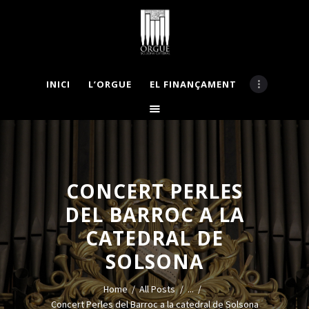
INICI
L’ORGUE
EL FINANÇAMENT
INICI
L’ORGUE
EL FINANÇAMENT
APADRINA
LA COMISSIÓ
CONCERT PERLES
BASES CONCURS
DEL BARROC A LA
MECENES
NOTÍCIES
CATEDRAL DE
GALERIA
SOLSONA
CONTACTE
Home
All Posts
...
VISITES GUIADES
Concert Perles del Barroc a la catedral de Solsona