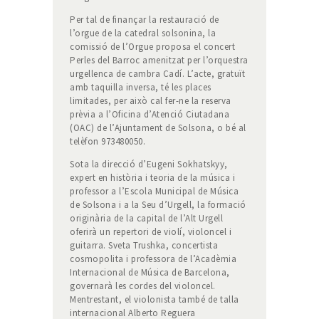
Per tal de finançar la restauració de
l’orgue de la catedral solsonina, la
comissió de l’Orgue proposa el concert
Perles del Barroc amenitzat per l’orquestra
urgellenca de cambra Cadí. L’acte, gratuït
amb taquilla inversa, té les places
limitades, per això cal fer-ne la reserva
prèvia a l’Oficina d’Atenció Ciutadana
(OAC) de l’Ajuntament de Solsona, o bé al
telèfon 973480050.
Sota la direcció d’Eugeni Sokhatskyy,
expert en història i teoria de la música i
professor a l’Escola Municipal de Música
de Solsona i a la Seu d’Urgell, la formació
originària de la capital de l’Alt Urgell
oferirà un repertori de violí, violoncel i
guitarra. Sveta Trushka, concertista
cosmopolita i professora de l’Acadèmia
Internacional de Música de Barcelona,
governarà les cordes del violoncel.
Mentrestant, el violonista també de talla
internacional Alberto Reguera